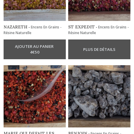
NAZARETH
ST EXPEDIT
-
Encens En Grains -
-
Encens En Grains -
Résine Naturelle
Résine Naturelle
AJOUTER AU PANIER
PLUS DE DÉTAILS
4
€
50
MARIE QUI DEFAIT LES
BENJOIN
-
Encens En Grains -