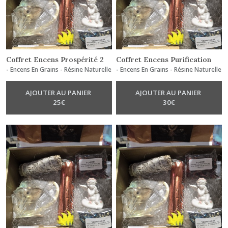
Coffret Encens Prospérité 2
Coffret Encens Purification
-
Encens En Grains - Résine Naturelle
-
Encens En Grains - Résine Naturelle
AJOUTER AU PANIER
AJOUTER AU PANIER
25
€
30
€