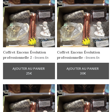
Coffret Encens Évolution
Coffret Encens Évolution
professionnelle 2
professionnelle
-
Encens En
-
Encens En
Grains - Résine Naturelle
Grains - Résine Naturelle
AJOUTER AU PANIER
AJOUTER AU PANIER
25
€
30
€